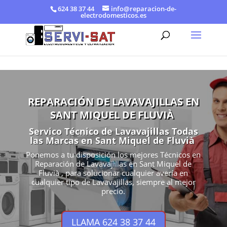
624 38 37 44
info@reparacion-de-
electrodomesticos.es
REPARACIÓN DE LAVAVAJILLAS EN
SANT MIQUEL DE FLUVIÀ
Servico Técnico de Lavavajillas Todas
las Marcas en Sant Miquel de Fluvià
Ponemos a tu disposición los mejores Técnicos en
Reparación de Lavavajillas en Sant Miquel de
Fluvià , para solucionar cualquier avería en
cualquier tipo de Lavavajillas, siempre al mejor
precio.
LLAMA 624 38 37 44