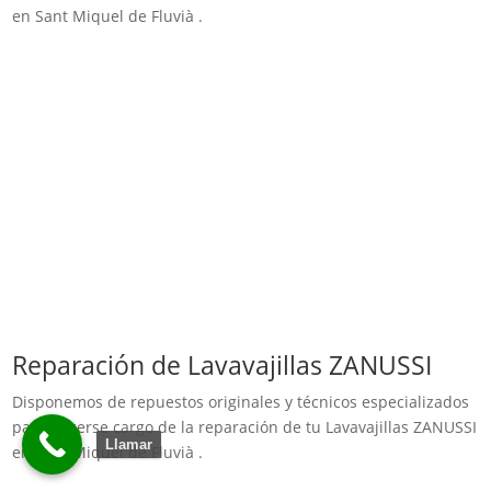
en Sant Miquel de Fluvià .
Reparación de Lavavajillas ZANUSSI
Disponemos de repuestos originales y técnicos especializados
para hacerse cargo de la reparación de tu Lavavajillas ZANUSSI
Llamar
en Sant Miquel de Fluvià .