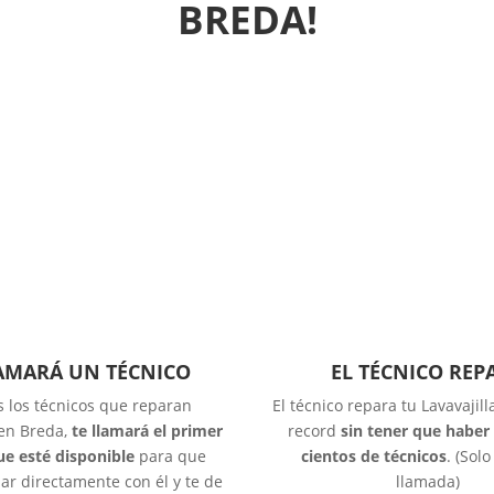
BREDA!
LAMARÁ UN TÉCNICO
EL TÉCNICO REP
s los técnicos que reparan
El técnico repara tu Lavavajil
 en Breda,
te llamará el primer
record
sin tener que haber
ue esté disponible
para que
cientos de técnicos
. (Sol
ar directamente con él y te de
llamada)