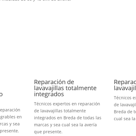
Reparación de
Reparac
lavavajillas totalmente
lavavaji
o
integrados
Técnicos e
Técnicos expertos en reparación
de lavavaji
reparación
de lavavajillas totalmente
Breda de t
egrables en
integrados en Breda de todas las
cual sea l
rcas y sea
marcas y sea cual sea la avería
 presente.
que presente.