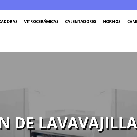
CADORAS
VITROCERÁMICAS
CALENTADORES
HORNOS
CAM
N DE LAVAVAJILLA