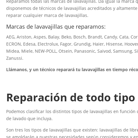
Reparamos todas las marcas de lavavajillas. Da igual la marca qu
disponemos de técnicos de lavavajillas acreditados y altamente
reparar cualquier marca de lavavajillas.
Marcas de lavavajillas que reparamos:
AEG, Ariston, Aspes, Balay, Beko, Bosch, Brandt, Candy, Cata, Co
ECRON, Edesa, Electrolux, Fagor, Grundig, Haier, Hisense, Hoover
Midea, Miele, NEW-POLL, Otsein, Panasonic, Saivod, Samsung, S
Zanussi.
Llámanos, y un técnico reparará tu lavavajillas en tiempo réco
Reparación de todo tipo 
Podemos clasificar los distintos tipos de lavavajillas en funci
de lavado que incluya.
Son tres los tipos de lavavajillas que existen: lavavajillas de li
se amoldarán a nuestras necesidades según consideremos y en