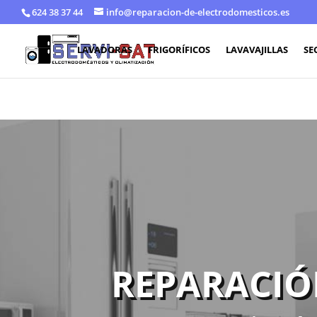
624 38 37 44
info@reparacion-de-electrodomesticos.es
LAVADORAS
FRIGORÍFICOS
LAVAVAJILLAS
SE
REPARACIÓ