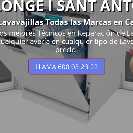
ONGE I SANT AN
Lavavajillas Todas las Marcas en C
os mejores Técnicos en Reparación de Lav
ualquier avería en cualquier tipo de Lava
precio.
LLAMA 600 03 23 22