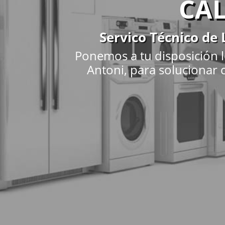
CAL
Servico Técnico de 
Ponemos a tu disposición l
Antoni, para solucionar c