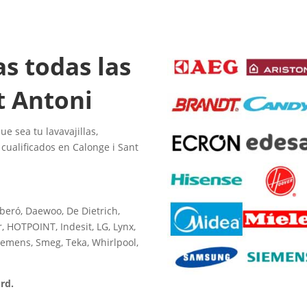
as todas las
t Antoni
e sea tu lavavajillas,
cualificados en Calonge i Sant
rberó, Daewoo, De Dietrich,
, HOTPOINT, Indesit, LG, Lynx,
iemens, Smeg, Teka, Whirlpool,
rd.