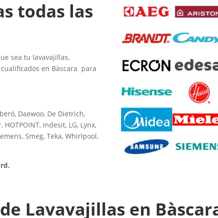
as todas las
e sea tu lavavajillas,
 cualificados en Bàscara para
rberó, Daewoo, De Dietrich,
, HOTPOINT, Indesit, LG, Lynx,
iemens, Smeg, Teka, Whirlpool,
rd.
 de Lavavajillas en Bàsca