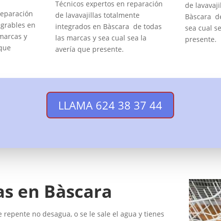
Técnicos expertos en reparación
de lavavaji
reparación
de lavavajillas totalmente
Bàscara de
egrables en
integrados en Bàscara de todas
sea cual se
marcas y
las marcas y sea cual sea la
presente.
 que
avería que presente.
LLAMA 624 38 37 44
las en Bàscara
 de repente no desagua, o se le sale el agua y tienes