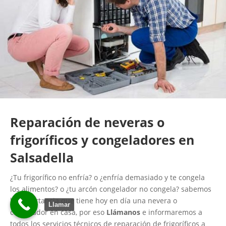
Reparación de neveras o
frigoríficos y congeladores en
Salsadella
¿Tu frigorífico no enfría? o ¿enfría demasiado y te congela
los alimentos? o ¿tu arcón congelador no congela? sabemos
la importancia que tiene hoy en día una nevera o
Llamar
congelador en casa, por eso
Llámanos
e informaremos a
todos los servicios técnicos de reparación de frigoríficos a