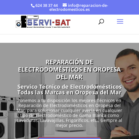
624 38 37 44
info@reparacion-de-
electrodomesticos.es
REPARACIÓN DE
ELECTRODOMÉSTICOS EN OROPESA
DEL MAR
Servico Técnico de Electrodomésticos
Todas las Marcas en Oropesa del Mar
Ponemos a tu disposición los mejores Técnicos en
Reparación de Electrodomésticos en Oropesa del
Mar, para solucionar cualquier avería en cualquier
tipo de Electrodoméstico de Gama Blanca como
Lavadoras, Lavavajillas, Frigoríficos, etc., siempre al
mejor precio.