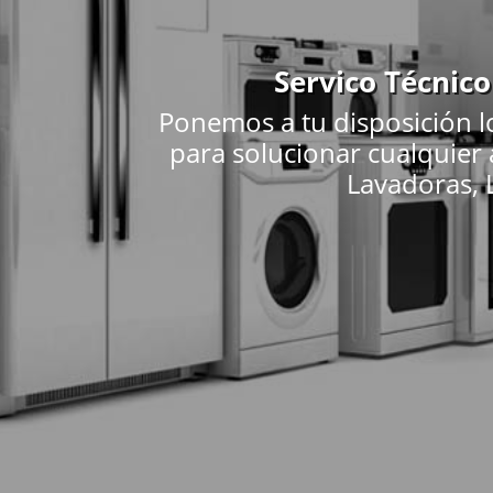
Servico Técnic
Ponemos a tu disposición l
para solucionar cualquier
Lavadoras, L