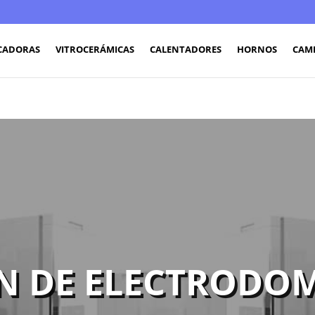
CADORAS
VITROCERÁMICAS
CALENTADORES
HORNOS
CAM
N DE ELECTRODOM