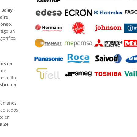
 Balay,
aire
idóneo
.
ntigo un
gorífico,
cos en
 de
resuelto
stico en
llámanos,
reditados
co en
a 24