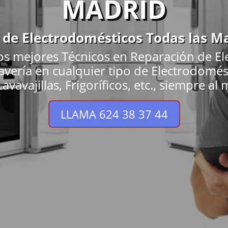
MADRID
o de Electrodomésticos Todas las M
os mejores Técnicos en Reparación de E
 avería en cualquier tipo de Electrodom
avavajillas, Frigoríficos, etc., siempre al 
LLAMA 624 38 37 44