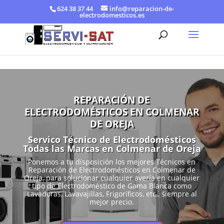
624 38 37 44
info@reparacion-de-
electrodomesticos.es
REPARACIÓN DE
ELECTRODOMÉSTICOS EN COLMENAR
DE OREJA
Servico Técnico de Electrodomésticos
Todas las Marcas en Colmenar de Oreja
Ponemos a tu disposición los mejores Técnicos en
Reparación de Electrodomésticos en Colmenar de
Oreja, para solucionar cualquier avería en cualquier
tipo de Electrodoméstico de Gama Blanca como
Lavadoras, Lavavajillas, Frigoríficos, etc., siempre al
mejor precio.