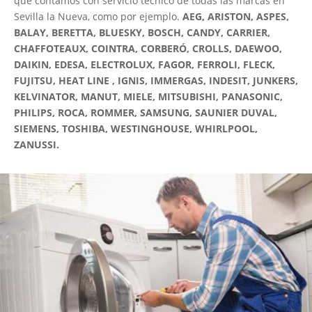
que contamos con servicio técnico de todas las marcas en
Sevilla la Nueva, como por ejemplo.
AEG, ARISTON, ASPES,
BALAY, BERETTA, BLUESKY, BOSCH, CANDY, CARRIER,
CHAFFOTEAUX, COINTRA, CORBERÓ, CROLLS, DAEWOO,
DAIKIN, EDESA, ELECTROLUX, FAGOR, FERROLI, FLECK,
FUJITSU, HEAT LINE , IGNIS, IMMERGAS, INDESIT, JUNKERS,
KELVINATOR, MANUT, MIELE, MITSUBISHI, PANASONIC,
PHILIPS, ROCA, ROMMER, SAMSUNG, SAUNIER DUVAL,
SIEMENS, TOSHIBA, WESTINGHOUSE, WHIRLPOOL,
ZANUSSI.