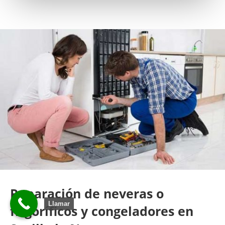
Reparación de neveras o
Llamar
frigoríficos y congeladores en