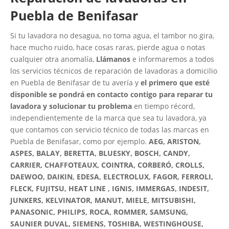
Puebla de Benifasar
Si tu lavadora no desagua, no toma agua, el tambor no gira,
hace mucho ruido, hace cosas raras, pierde agua o notas
cualquier otra anomalía,
Llámanos
e informaremos a todos
los servicios técnicos de reparación de lavadoras a domicilio
en Puebla de Benifasar de tu avería y
el primero que esté
disponible se pondrá en contacto contigo para reparar tu
lavadora y solucionar tu problema
en tiempo récord,
independientemente de la marca que sea tu lavadora, ya
que contamos con servicio técnico de todas las marcas en
Puebla de Benifasar, como por ejemplo.
AEG, ARISTON,
ASPES, BALAY, BERETTA, BLUESKY, BOSCH, CANDY,
CARRIER, CHAFFOTEAUX, COINTRA, CORBERÓ, CROLLS,
DAEWOO, DAIKIN, EDESA, ELECTROLUX, FAGOR, FERROLI,
FLECK, FUJITSU, HEAT LINE , IGNIS, IMMERGAS, INDESIT,
JUNKERS, KELVINATOR, MANUT, MIELE, MITSUBISHI,
PANASONIC, PHILIPS, ROCA, ROMMER, SAMSUNG,
SAUNIER DUVAL, SIEMENS, TOSHIBA, WESTINGHOUSE,