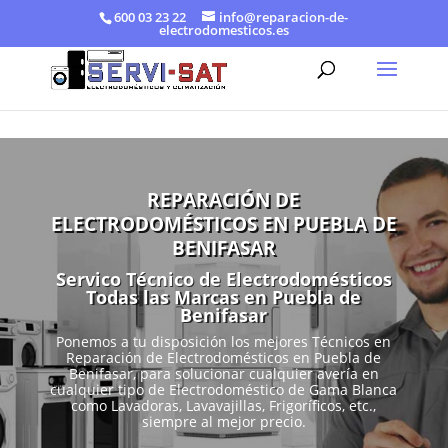
600 03 23 22
info@reparacion-de-
electrodomesticos.es
REPARACIÓN DE
ELECTRODOMÉSTICOS EN PUEBLA DE
BENIFASAR
Servico Técnico de Electrodomésticos
Todas las Marcas en Puebla de
Benifasar
Ponemos a tu disposición los mejores Técnicos en
Reparación de Electrodomésticos en Puebla de
Benifasar, para solucionar cualquier avería en
cualquier tipo de Electrodoméstico de Gama Blanca
como Lavadoras, Lavavajillas, Frigoríficos, etc.,
siempre al mejor precio.