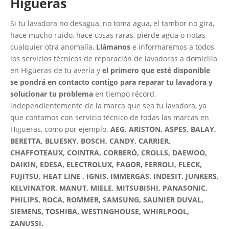
Higueras
Si tu lavadora no desagua, no toma agua, el tambor no gira,
hace mucho ruido, hace cosas raras, pierde agua o notas
cualquier otra anomalía,
Llámanos
e informaremos a todos
los servicios técnicos de reparación de lavadoras a domicilio
en Higueras de tu avería y
el primero que esté disponible
se pondrá en contacto contigo para reparar tu lavadora y
solucionar tu problema
en tiempo récord,
independientemente de la marca que sea tu lavadora, ya
que contamos con servicio técnico de todas las marcas en
Higueras, como por ejemplo.
AEG, ARISTON, ASPES, BALAY,
BERETTA, BLUESKY, BOSCH, CANDY, CARRIER,
CHAFFOTEAUX, COINTRA, CORBERÓ, CROLLS, DAEWOO,
DAIKIN, EDESA, ELECTROLUX, FAGOR, FERROLI, FLECK,
FUJITSU, HEAT LINE , IGNIS, IMMERGAS, INDESIT, JUNKERS,
KELVINATOR, MANUT, MIELE, MITSUBISHI, PANASONIC,
PHILIPS, ROCA, ROMMER, SAMSUNG, SAUNIER DUVAL,
SIEMENS, TOSHIBA, WESTINGHOUSE, WHIRLPOOL,
ZANUSSI.