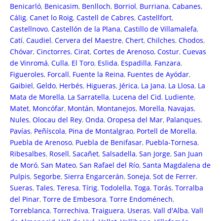
Benicarló
,
Benicasim
,
Benlloch
,
Borriol
,
Burriana
,
Cabanes
,
Cálig
,
Canet lo Roig
,
Castell de Cabres
,
Castellfort
,
Castellnovo
,
Castellón de la Plana
,
Castillo de Villamalefa
,
Catí
,
Caudiel
,
Cervera del Maestre
,
Chert
,
Chilches
,
Chodos
,
Chóvar
,
Cinctorres
,
Cirat
,
Cortes de Arenoso
,
Costur
,
Cuevas
de Vinromá
,
Culla
,
El Toro
,
Eslida
,
Espadilla
,
Fanzara
,
Figueroles
,
Forcall
,
Fuente la Reina
,
Fuentes de Ayódar
,
Gaibiel
,
Geldo
,
Herbés
,
Higueras
,
Jérica
,
La Jana
,
La Llosa
,
La
Mata de Morella
,
La Sarratella
,
Lucena del Cid
,
Ludiente
,
Matet
,
Moncófar
,
Montán
,
Montanejos
,
Morella
,
Navajas
,
Nules
,
Olocau del Rey
,
Onda
,
Oropesa del Mar
,
Palanques
,
Pavías
,
Peñíscola
,
Pina de Montalgrao
,
Portell de Morella
,
Puebla de Arenoso
,
Puebla de Benifasar
,
Puebla-Tornesa
,
Ribesalbes
,
Rosell
,
Sacañet
,
Salsadella
,
San Jorge
,
San Juan
de Moró
,
San Mateo
,
San Rafael del Río
,
Santa Magdalena de
Pulpis
,
Segorbe
,
Sierra Engarcerán
,
Soneja
,
Sot de Ferrer
,
Sueras
,
Tales
,
Teresa
,
Tírig
,
Todolella
,
Toga
,
Torás
,
Torralba
del Pinar
,
Torre de Embesora
,
Torre Endoménech
,
Torreblanca
,
Torrechiva
,
Traiguera
,
Useras
,
Vall d'Alba
,
Vall