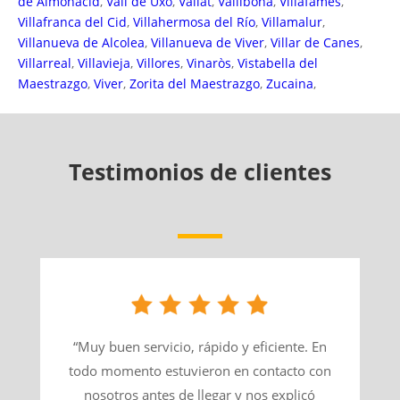
de Almonacid
,
Vall de Uxó
,
Vallat
,
Vallibona
,
Villafamés
,
Villafranca del Cid
,
Villahermosa del Río
,
Villamalur
,
Villanueva de Alcolea
,
Villanueva de Viver
,
Villar de Canes
,
Villarreal
,
Villavieja
,
Villores
,
Vinaròs
,
Vistabella del
Maestrazgo
,
Viver
,
Zorita del Maestrazgo
,
Zucaina
,
Testimonios de clientes
“Muy buen servicio, rápido y eficiente. En
todo momento estuvieron en contacto con
nosotros antes de llegar y nos explicó