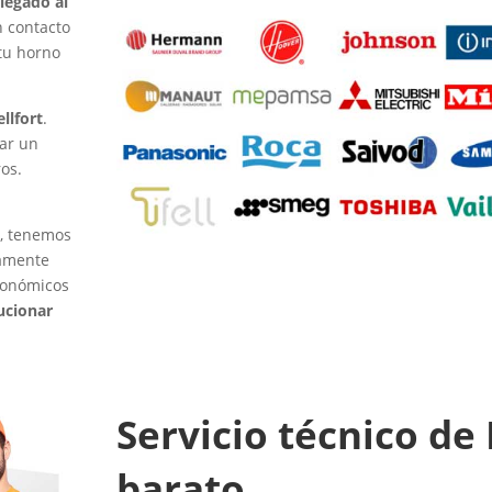
legado al
n contacto
 tu horno
llfort
.
ar un
ros.
s, tenemos
tamente
conómicos
ucionar
Servicio técnico de
barato