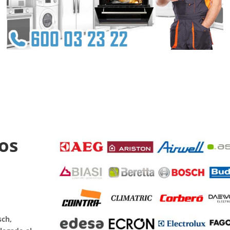
os
sch,