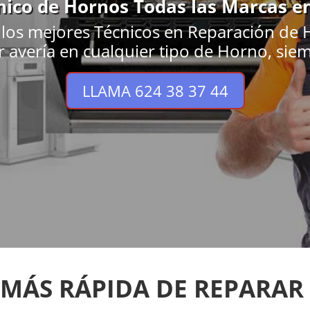
nico de Hornos Todas las Marcas en
los mejores Técnicos en Reparación de H
r avería en cualquier tipo de Horno, siem
LLAMA 624 38 37 44
 MÁS RÁPIDA DE REPARAR