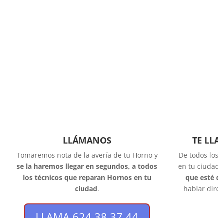
LLÁMANOS
TE L
Tomaremos nota de la avería de tu Horno y
De todos lo
se la haremos llegar en segundos, a todos
en tu ciuda
los técnicos que reparan Hornos en tu
que esté 
ciudad
.
hablar dir
LLAMA 624 38 37 44