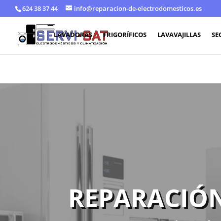
624 38 37 44
info@reparacion-de-electrodomesticos.es
LAVADORAS
FRIGORÍFICOS
LAVAVAJILLAS
SE
REPARACIÓN