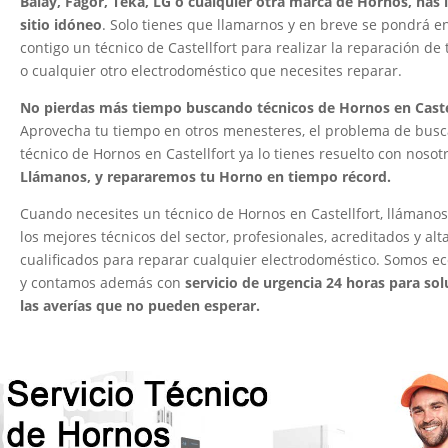
Balay, Fagor, Teka, LG o cualquier otra marca de Hornos, has l
sitio idóneo
. Solo tienes que llamarnos y en breve se pondrá e
contigo un técnico de Castellfort para realizar la reparación de
o cualquier otro electrodoméstico que necesites reparar.
No pierdas más tiempo buscando técnicos de Hornos en Caste
Aprovecha tu tiempo en otros menesteres, el problema de busc
técnico de Hornos en Castellfort ya lo tienes resuelto con nosot
Llámanos, y repararemos tu Horno en tiempo récord.
Cuando necesites un técnico de Hornos en Castellfort, llámano
los mejores técnicos del sector, profesionales, acreditados y al
cualificados para reparar cualquier electrodoméstico. Somos e
y contamos además con
servicio de urgencia 24 horas para sol
las averías que no pueden esperar.