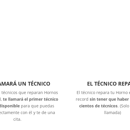
LAMARÁ UN TÉCNICO
EL TÉCNICO REP
s técnicos que reparan Hornos
El técnico repara tu Horno
d,
te llamará el primer técnico
record
sin tener que haber
disponible
para que puedas
cientos de técnicos
. (Sol
ectamente con él y te de una
llamada)
cita.