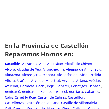
En la Provincia de Castellón
Reparamos Hornos en:
Castellón
,
Adzaneta
,
Aín
,
Albocácer
,
Alcalá de Chivert
,
Alcora
,
Alcudia de Veo
,
Alfondeguilla
,
Algimia de Almonacid
,
Almazora
,
Almedíjar
,
Almenara
,
Alquerías del Niño Perdido
,
Altura
,
Arañuel
,
Ares del Maestrat
,
Argelita
,
Artana
,
Ayódar
,
Azuébar
,
Barracas
,
Bechí
,
Bejís
,
Benafer
,
Benafigos
,
Benasal
,
Benicarló
,
Benicasim
,
Benlloch
,
Borriol
,
Burriana
,
Cabanes
,
Cálig
,
Canet lo Roig
,
Castell de Cabres
,
Castellfort
,
Castellnovo
,
Castellón de la Plana
,
Castillo de Villamalefa
,
Catí
,
Caudiel
,
Cervera del Maestre
,
Chert
,
Chilches
,
Chodos
,