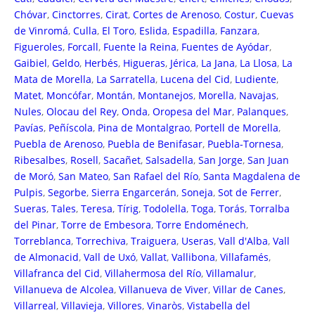
Chóvar
,
Cinctorres
,
Cirat
,
Cortes de Arenoso
,
Costur
,
Cuevas
de Vinromá
,
Culla
,
El Toro
,
Eslida
,
Espadilla
,
Fanzara
,
Figueroles
,
Forcall
,
Fuente la Reina
,
Fuentes de Ayódar
,
Gaibiel
,
Geldo
,
Herbés
,
Higueras
,
Jérica
,
La Jana
,
La Llosa
,
La
Mata de Morella
,
La Sarratella
,
Lucena del Cid
,
Ludiente
,
Matet
,
Moncófar
,
Montán
,
Montanejos
,
Morella
,
Navajas
,
Nules
,
Olocau del Rey
,
Onda
,
Oropesa del Mar
,
Palanques
,
Pavías
,
Peñíscola
,
Pina de Montalgrao
,
Portell de Morella
,
Puebla de Arenoso
,
Puebla de Benifasar
,
Puebla-Tornesa
,
Ribesalbes
,
Rosell
,
Sacañet
,
Salsadella
,
San Jorge
,
San Juan
de Moró
,
San Mateo
,
San Rafael del Río
,
Santa Magdalena de
Pulpis
,
Segorbe
,
Sierra Engarcerán
,
Soneja
,
Sot de Ferrer
,
Sueras
,
Tales
,
Teresa
,
Tírig
,
Todolella
,
Toga
,
Torás
,
Torralba
del Pinar
,
Torre de Embesora
,
Torre Endoménech
,
Torreblanca
,
Torrechiva
,
Traiguera
,
Useras
,
Vall d'Alba
,
Vall
de Almonacid
,
Vall de Uxó
,
Vallat
,
Vallibona
,
Villafamés
,
Villafranca del Cid
,
Villahermosa del Río
,
Villamalur
,
Villanueva de Alcolea
,
Villanueva de Viver
,
Villar de Canes
,
Villarreal
,
Villavieja
,
Villores
,
Vinaròs
,
Vistabella del