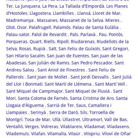
Ter
,
La Junquera
,
La Pera
,
La Tallada d'Empordà
,
Les Planes
d'Hostoles
,
Llagostera
,
Llambilles
,
Llansá
,
Lloret de Mar
,
Madremanya
,
Massanes
,
Massanet de la Selva
,
Mieres
,
Olot
,
Osor
,
Palafrugell
,
Palamós
,
Palau de Santa Eulàlia
,
Palau-sator
,
Palol de Revardit
,
Pals
,
Parlavà
,
Pau
,
Pontós
,
Porqueras
,
Quart
,
Riells
,
Ripoll
,
Riudarenas
,
Riudellots de la
Selva
,
Rosas
,
Rupià
,
Salt
,
San Feliu de Guíxols
,
Sant Gregori
,
San Hilario Sacalm
,
San Juan de Fuentes
,
San Juan de las
Abadesas
,
San Julián de Ramis
,
San Pedro Pescador
,
Sant
Andreu Salou
,
Sant Aniol de Finestres
,
Sant Feliu de
Pallerols
,
Sant Joan de Mollet
,
Sant Jordi Desvalls
,
Sant Julià
del Llor i Bonmatí
,
Sant Martí de Llémena
,
Sant Martí Vell
,
Sant Miquel de Campmajor
,
Sant Miquel de Fluvià
,
Sant
Mori
,
Santa Coloma de Farnés
,
Santa Cristina de Aro
,
Santa
Llogaia d'Àlguema
,
Sarriá de Ter
,
Saus, Camallera i
Llampaies
,
Serinyà
,
Serra de Daró
,
Sils
,
Torroella de
Montgrí
,
Tosa de Mar
,
Ullà
,
Ullastret
,
Ultramort
,
Vall de Bas
,
Ventalló
,
Verges
,
Vidreras
,
Vilablareix
,
Viladamat
,
Viladasens
,
Vilademuls
,
Vilafan
,
Vilamalla
,
Vilaür
,
Vilopriu
,
Viloví de Oñar