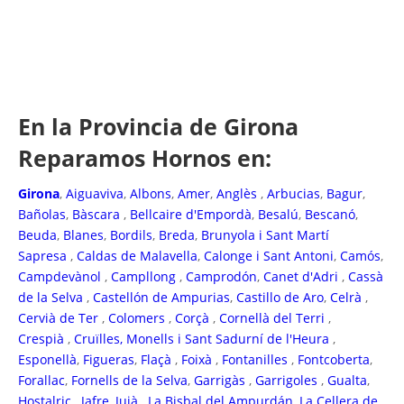
En la Provincia de Girona
Reparamos Hornos en:
Girona
,
Aiguaviva
,
Albons
,
Amer
,
Anglès
,
Arbucias
,
Bagur
,
Bañolas
,
Bàscara
,
Bellcaire d'Empordà
,
Besalú
,
Bescanó
,
Beuda
,
Blanes
,
Bordils
,
Breda
,
Brunyola i Sant Martí
Sapresa
,
Caldas de Malavella
,
Calonge i Sant Antoni
,
Camós
,
Campdevànol
,
Campllong
,
Camprodón
,
Canet d'Adri
,
Cassà
de la Selva
,
Castellón de Ampurias
,
Castillo de Aro
,
Celrà
,
Cervià de Ter
,
Colomers
,
Corçà
,
Cornellà del Terri
,
Crespià
,
Cruïlles, Monells i Sant Sadurní de l'Heura
,
Esponellà
,
Figueras
,
Flaçà
,
Foixà
,
Fontanilles
,
Fontcoberta
,
Forallac
,
Fornells de la Selva
,
Garrigàs
,
Garrigoles
,
Gualta
,
Hostalric
,
Jafre
,
Juià
,
La Bisbal del Ampurdán
,
La Cellera de