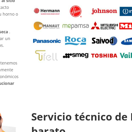
al sitio
tacto
tu horno o
-seca
.
ar un
os.
, tenemos
tamente
conómicos
ucionar
Servicio técnico de
barato