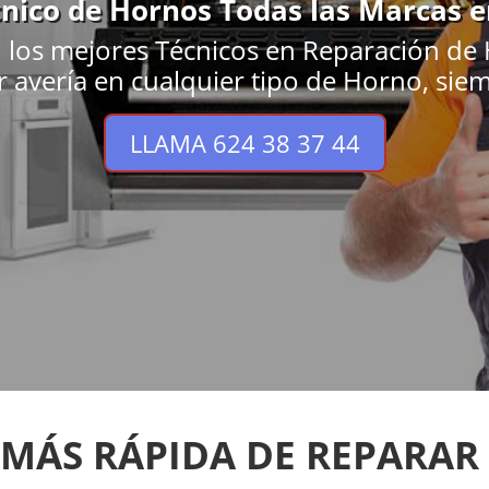
cnico de Hornos Todas las Marcas e
 los mejores Técnicos en Reparación de H
r avería en cualquier tipo de Horno, siem
LLAMA 624 38 37 44
 MÁS RÁPIDA DE REPARAR