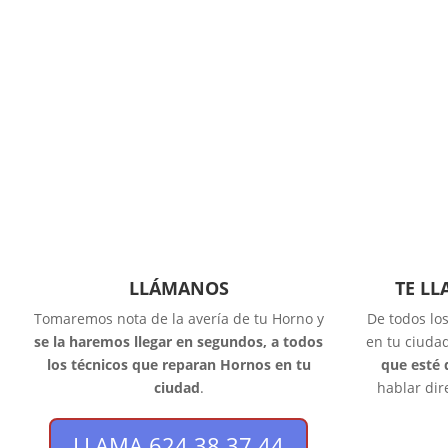
LLÁMANOS
TE L
Tomaremos nota de la avería de tu Horno y
De todos lo
se la haremos llegar en segundos, a todos
en tu ciuda
los técnicos que reparan Hornos en tu
que esté 
ciudad
.
hablar dir
LLAMA 624 38 37 44