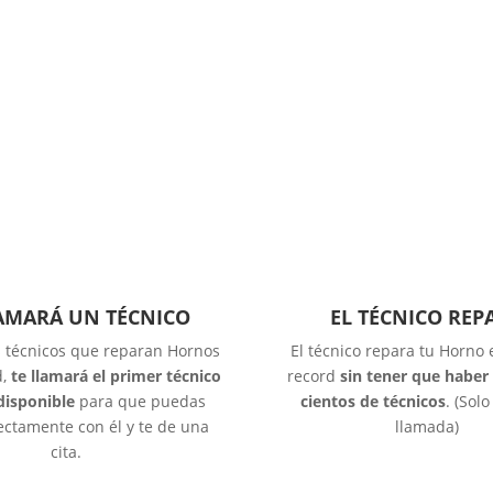
LAMARÁ UN TÉCNICO
EL TÉCNICO REP
s técnicos que reparan Hornos
El técnico repara tu Horno
d,
te llamará el primer técnico
record
sin tener que haber
disponible
para que puedas
cientos de técnicos
. (Sol
ectamente con él y te de una
llamada)
cita.