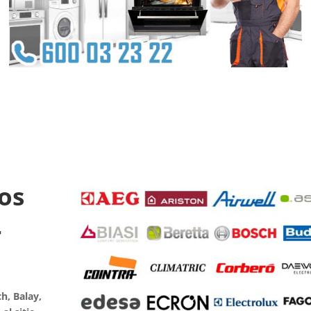
os
-
h, Balay,