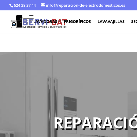
624 38 37 44
info@reparacion-de-electrodomesticos.es
LAVADORAS
FRIGORÍFICOS
LAVAVAJILLAS
SE
REPARACIÓ