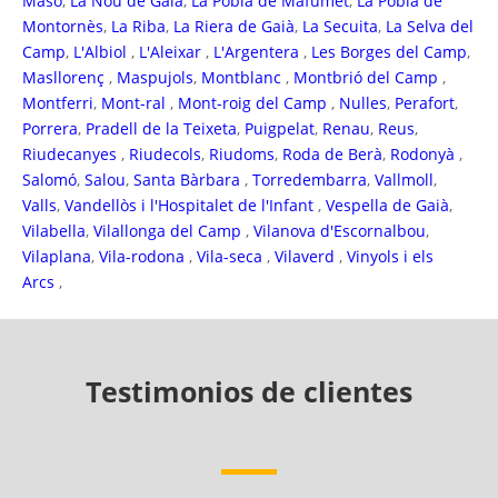
Masó
,
La Nou de Gaià
,
La Pobla de Mafumet
,
La Pobla de
Montornès
,
La Riba
,
La Riera de Gaià
,
La Secuita
,
La Selva del
Camp
,
L'Albiol
,
L'Aleixar
,
L'Argentera
,
Les Borges del Camp
,
Masllorenç
,
Maspujols
,
Montblanc
,
Montbrió del Camp
,
Montferri
,
Mont-ral
,
Mont-roig del Camp
,
Nulles
,
Perafort
,
Porrera
,
Pradell de la Teixeta
,
Puigpelat
,
Renau
,
Reus
,
Riudecanyes
,
Riudecols
,
Riudoms
,
Roda de Berà
,
Rodonyà
,
Salomó
,
Salou
,
Santa Bàrbara
,
Torredembarra
,
Vallmoll
,
Valls
,
Vandellòs i l'Hospitalet de l'Infant
,
Vespella de Gaià
,
Vilabella
,
Vilallonga del Camp
,
Vilanova d'Escornalbou
,
Vilaplana
,
Vila-rodona
,
Vila-seca
,
Vilaverd
,
Vinyols i els
Arcs
,
Testimonios de clientes