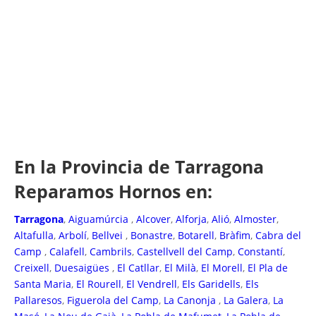
En la Provincia de Tarragona
Reparamos Hornos en:
Tarragona
,
Aiguamúrcia
,
Alcover
,
Alforja
,
Alió
,
Almoster
,
Altafulla
,
Arbolí
,
Bellvei
,
Bonastre
,
Botarell
,
Bràfim
,
Cabra del
Camp
,
Calafell
,
Cambrils
,
Castellvell del Camp
,
Constantí
,
Creixell
,
Duesaigües
,
El Catllar
,
El Milà
,
El Morell
,
El Pla de
Santa Maria
,
El Rourell
,
El Vendrell
,
Els Garidells
,
Els
Pallaresos
,
Figuerola del Camp
,
La Canonja
,
La Galera
,
La