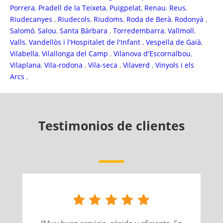
Porrera
,
Pradell de la Teixeta
,
Puigpelat
,
Renau
,
Reus
,
Riudecanyes
,
Riudecols
,
Riudoms
,
Roda de Berà
,
Rodonyà
,
Salomó
,
Salou
,
Santa Bàrbara
,
Torredembarra
,
Vallmoll
,
Valls
,
Vandellòs i l'Hospitalet de l'Infant
,
Vespella de Gaià
,
Vilabella
,
Vilallonga del Camp
,
Vilanova d'Escornalbou
,
Vilaplana
,
Vila-rodona
,
Vila-seca
,
Vilaverd
,
Vinyols i els
Arcs
,
Testimonios de clientes