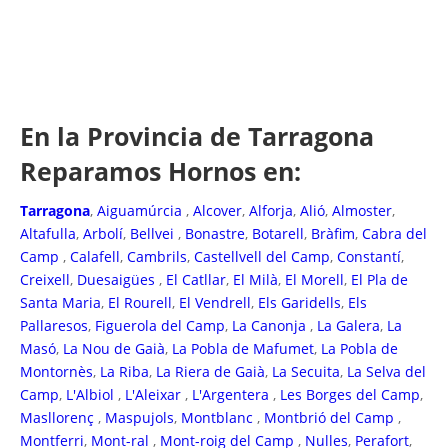
En la Provincia de Tarragona
Reparamos Hornos en:
Tarragona
,
Aiguamúrcia
,
Alcover
,
Alforja
,
Alió
,
Almoster
,
Altafulla
,
Arbolí
,
Bellvei
,
Bonastre
,
Botarell
,
Bràfim
,
Cabra del
Camp
,
Calafell
,
Cambrils
,
Castellvell del Camp
,
Constantí
,
Creixell
,
Duesaigües
,
El Catllar
,
El Milà
,
El Morell
,
El Pla de
Santa Maria
,
El Rourell
,
El Vendrell
,
Els Garidells
,
Els
Pallaresos
,
Figuerola del Camp
,
La Canonja
,
La Galera
,
La
Masó
,
La Nou de Gaià
,
La Pobla de Mafumet
,
La Pobla de
Montornès
,
La Riba
,
La Riera de Gaià
,
La Secuita
,
La Selva del
Camp
,
L'Albiol
,
L'Aleixar
,
L'Argentera
,
Les Borges del Camp
,
Masllorenç
,
Maspujols
,
Montblanc
,
Montbrió del Camp
,
Montferri
,
Mont-ral
,
Mont-roig del Camp
,
Nulles
,
Perafort
,