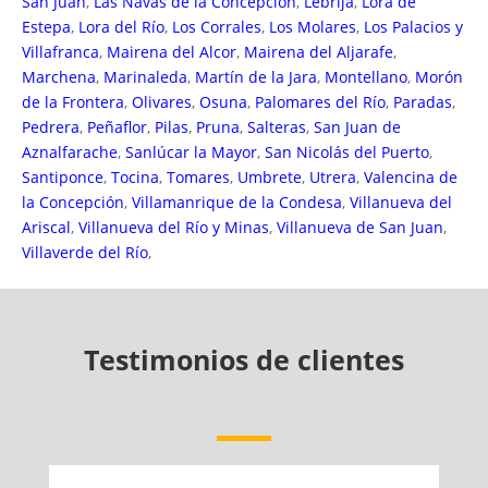
San Juan
,
Las Navas de la Concepción
,
Lebrija
,
Lora de
Estepa
,
Lora del Río
,
Los Corrales
,
Los Molares
,
Los Palacios y
Villafranca
,
Mairena del Alcor
,
Mairena del Aljarafe
,
Marchena
,
Marinaleda
,
Martín de la Jara
,
Montellano
,
Morón
de la Frontera
,
Olivares
,
Osuna
,
Palomares del Río
,
Paradas
,
Pedrera
,
Peñaflor
,
Pilas
,
Pruna
,
Salteras
,
San Juan de
Aznalfarache
,
Sanlúcar la Mayor
,
San Nicolás del Puerto
,
Santiponce
,
Tocina
,
Tomares
,
Umbrete
,
Utrera
,
Valencina de
la Concepción
,
Villamanrique de la Condesa
,
Villanueva del
Ariscal
,
Villanueva del Río y Minas
,
Villanueva de San Juan
,
Villaverde del Río
,
Testimonios de clientes