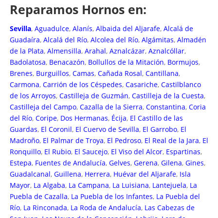
Reparamos Hornos en:
Sevilla
,
Aguadulce
,
Alanís
,
Albaida del Aljarafe
,
Alcalá de
Guadaíra
,
Alcalá del Río
,
Alcolea del Río
,
Algámitas
,
Almadén
de la Plata
,
Almensilla
,
Arahal
,
Aznalcázar
,
Aznalcóllar
,
Badolatosa
,
Benacazón
,
Bollullos de la Mitación
,
Bormujos
,
Brenes
,
Burguillos
,
Camas
,
Cañada Rosal
,
Cantillana
,
Carmona
,
Carrión de los Céspedes
,
Casariche
,
Castilblanco
de los Arroyos
,
Castilleja de Guzmán
,
Castilleja de la Cuesta
,
Castilleja del Campo
,
Cazalla de la Sierra
,
Constantina
,
Coria
del Río
,
Coripe
,
Dos Hermanas
,
Écija
,
El Castillo de las
Guardas
,
El Coronil
,
El Cuervo de Sevilla
,
El Garrobo
,
El
Madroño
,
El Palmar de Troya
,
El Pedroso
,
El Real de la Jara
,
El
Ronquillo
,
El Rubio
,
El Saucejo
,
El Viso del Alcor
,
Espartinas
,
Estepa
,
Fuentes de Andalucía
,
Gelves
,
Gerena
,
Gilena
,
Gines
,
Guadalcanal
,
Guillena
,
Herrera
,
Huévar del Aljarafe
,
Isla
Mayor
,
La Algaba
,
La Campana
,
La Luisiana
,
Lantejuela
,
La
Puebla de Cazalla
,
La Puebla de los Infantes
,
La Puebla del
Río
,
La Rinconada
,
La Roda de Andalucía
,
Las Cabezas de