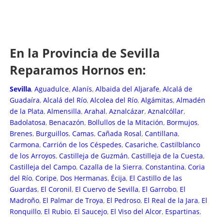
En la Provincia de Sevilla
Reparamos Hornos en:
Sevilla
,
Aguadulce
,
Alanís
,
Albaida del Aljarafe
,
Alcalá de
Guadaíra
,
Alcalá del Río
,
Alcolea del Río
,
Algámitas
,
Almadén
de la Plata
,
Almensilla
,
Arahal
,
Aznalcázar
,
Aznalcóllar
,
Badolatosa
,
Benacazón
,
Bollullos de la Mitación
,
Bormujos
,
Brenes
,
Burguillos
,
Camas
,
Cañada Rosal
,
Cantillana
,
Carmona
,
Carrión de los Céspedes
,
Casariche
,
Castilblanco
de los Arroyos
,
Castilleja de Guzmán
,
Castilleja de la Cuesta
,
Castilleja del Campo
,
Cazalla de la Sierra
,
Constantina
,
Coria
del Río
,
Coripe
,
Dos Hermanas
,
Écija
,
El Castillo de las
Guardas
,
El Coronil
,
El Cuervo de Sevilla
,
El Garrobo
,
El
Madroño
,
El Palmar de Troya
,
El Pedroso
,
El Real de la Jara
,
El
Ronquillo
,
El Rubio
,
El Saucejo
,
El Viso del Alcor
,
Espartinas
,