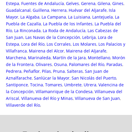
Estepa
,
Fuentes de Andalucía
,
Gelves
,
Gerena
,
Gilena
,
Gines
,
Guadalcanal
,
Guillena
,
Herrera
,
Huévar del Aljarafe
,
Isla
Mayor
,
La Algaba
,
La Campana
,
La Luisiana
,
Lantejuela
,
La
Puebla de Cazalla
,
La Puebla de los Infantes
,
La Puebla del
Río
,
La Rinconada
,
La Roda de Andalucía
,
Las Cabezas de
San Juan
,
Las Navas de la Concepción
,
Lebrija
,
Lora de
Estepa
,
Lora del Río
,
Los Corrales
,
Los Molares
,
Los Palacios y
Villafranca
,
Mairena del Alcor
,
Mairena del Aljarafe
,
Marchena
,
Marinaleda
,
Martín de la Jara
,
Montellano
,
Morón
de la Frontera
,
Olivares
,
Osuna
,
Palomares del Río
,
Paradas
,
Pedrera
,
Peñaflor
,
Pilas
,
Pruna
,
Salteras
,
San Juan de
Aznalfarache
,
Sanlúcar la Mayor
,
San Nicolás del Puerto
,
Santiponce
,
Tocina
,
Tomares
,
Umbrete
,
Utrera
,
Valencina de
la Concepción
,
Villamanrique de la Condesa
,
Villanueva del
Ariscal
,
Villanueva del Río y Minas
,
Villanueva de San Juan
,
Villaverde del Río
,