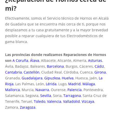
mi?
Efectivamente, somos el Servicio técnico de Hornos en Alcalá
de Guadaíra que se encuentra más cerca de ti, porque nos
desplazamos a tu casa gratuitamente y a la mayor brevedad
posible a reparar cualquiera de tus Electrodomésticos de
gama blanca.
Las provincias donde realizamos Reparaciones de Hornos
son
A Coruña
,
Álava
, Albacete, Alicante, Almería,
Asturias
,
Ávila, Badajoz, Baleares,
Barcelona
, Burgos, Cáceres,
Cádiz
,
Cantabria
,
Castellón
, Ciudad Real, Córdoba, Cuenca,
Girona
,
Granada,
Guadalajara
,
Gipuzkoa
,
Huelva
, Huesca, Jaén,
La
Rioja
, Las Palmas, León,
Lérida
, Lugo,
Madrid
,
Málaga
,
Mallorca
, Murcia,
Navarra
, Ourense,
Palencia
, Pontevedra,
Salamanca, Segovia,
Sevilla
, Soria,
Tarragona
, Santa Cruz de
Tenerife, Teruel,
Toledo
,
Valencia
,
Valladolid
,
Vizcaya
,
Zamora,
Zaragoza
.