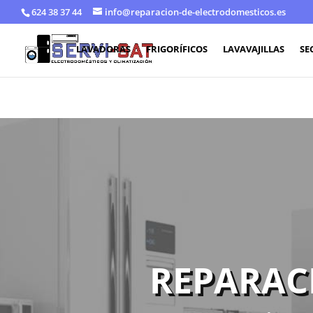
624 38 37 44
info@reparacion-de-electrodomesticos.es
LAVADORAS
FRIGORÍFICOS
LAVAVAJILLAS
SE
REPARAC