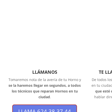
LLÁMANOS
TE L
Tomaremos nota de la avería de tu Horno y
De todos lo
se la haremos llegar en segundos, a todos
en tu ciuda
los técnicos que reparan Hornos en tu
que esté 
ciudad
.
hablar dir
LLAMA 624 38 37 44