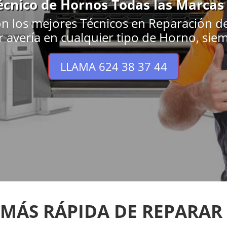
écnico de Hornos Todas las Marcas
n los mejores Técnicos en Reparación d
r avería en cualquier tipo de Horno, siem
LLAMA 624 38 37 44
 MÁS RÁPIDA DE REPARAR