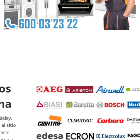
os
ena
Balay,
al sitio
tacto
horno o