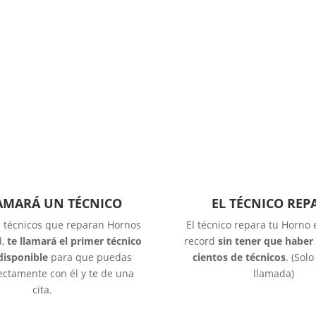
LAMARÁ UN TÉCNICO
EL TÉCNICO REP
s técnicos que reparan Hornos
El técnico repara tu Horno
d,
te llamará el primer técnico
record
sin tener que haber
disponible
para que puedas
cientos de técnicos
. (Sol
ectamente con él y te de una
llamada)
cita.