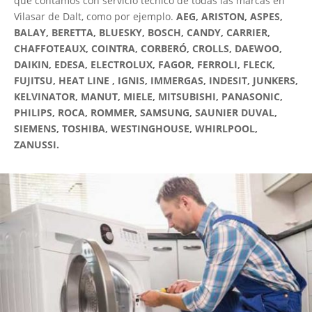
que contamos con servicio técnico de todas las marcas en
Vilasar de Dalt, como por ejemplo.
AEG, ARISTON, ASPES,
BALAY, BERETTA, BLUESKY, BOSCH, CANDY, CARRIER,
CHAFFOTEAUX, COINTRA, CORBERÓ, CROLLS, DAEWOO,
DAIKIN, EDESA, ELECTROLUX, FAGOR, FERROLI, FLECK,
FUJITSU, HEAT LINE , IGNIS, IMMERGAS, INDESIT, JUNKERS,
KELVINATOR, MANUT, MIELE, MITSUBISHI, PANASONIC,
PHILIPS, ROCA, ROMMER, SAMSUNG, SAUNIER DUVAL,
SIEMENS, TOSHIBA, WESTINGHOUSE, WHIRLPOOL,
ZANUSSI.