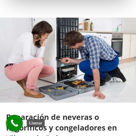
Reparación de neveras o
Llamar
frigoríficos y congeladores en