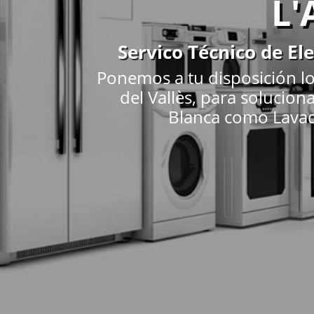
L'
Servico Técnico de El
Ponemos a tu disposición lo
del Vallès, para solucio
Blanca como Lavador