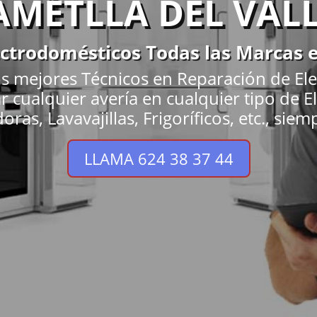
AMETLLA DEL VAL
ectrodomésticos Todas las Marcas e
s mejores Técnicos en Reparación de El
nar cualquier avería en cualquier tipo de
as, Lavavajillas, Frigoríficos, etc., siem
LLAMA 624 38 37 44