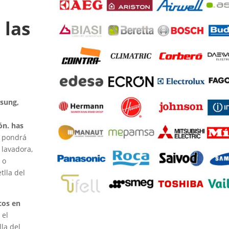
 las
msung,
ón. has
e pondrá
 lavadora,
 o
tlla del
cos en
 el
la del