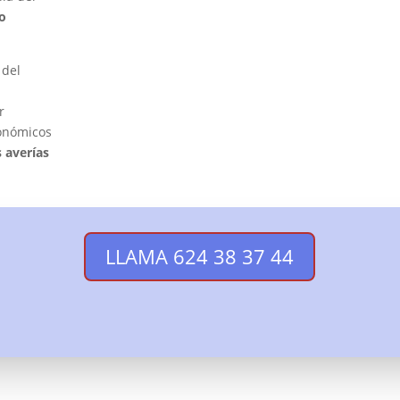
o
 del
r
conómicos
s averías
LLAMA 624 38 37 44