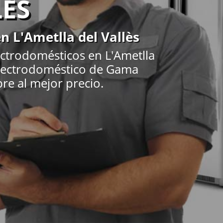
LÈS
n L'Ametlla del Vallès
ectrodomésticos en L'Ametlla
 Electrodoméstico de Gama
pre al mejor precio.