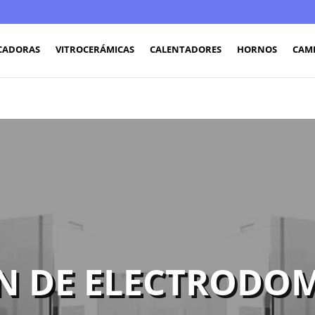
CADORAS
VITROCERÁMICAS
CALENTADORES
HORNOS
CAM
N DE ELECTRODOM