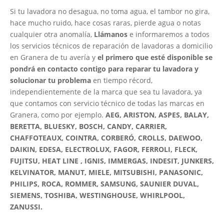
Si tu lavadora no desagua, no toma agua, el tambor no gira,
hace mucho ruido, hace cosas raras, pierde agua o notas
cualquier otra anomalía,
Llámanos
e informaremos a todos
los servicios técnicos de reparación de lavadoras a domicilio
en Granera de tu avería y
el primero que esté disponible se
pondrá en contacto contigo para reparar tu lavadora y
solucionar tu problema
en tiempo récord,
independientemente de la marca que sea tu lavadora, ya
que contamos con servicio técnico de todas las marcas en
Granera, como por ejemplo.
AEG, ARISTON, ASPES, BALAY,
BERETTA, BLUESKY, BOSCH, CANDY, CARRIER,
CHAFFOTEAUX, COINTRA, CORBERÓ, CROLLS, DAEWOO,
DAIKIN, EDESA, ELECTROLUX, FAGOR, FERROLI, FLECK,
FUJITSU, HEAT LINE , IGNIS, IMMERGAS, INDESIT, JUNKERS,
KELVINATOR, MANUT, MIELE, MITSUBISHI, PANASONIC,
PHILIPS, ROCA, ROMMER, SAMSUNG, SAUNIER DUVAL,
SIEMENS, TOSHIBA, WESTINGHOUSE, WHIRLPOOL,
ZANUSSI.