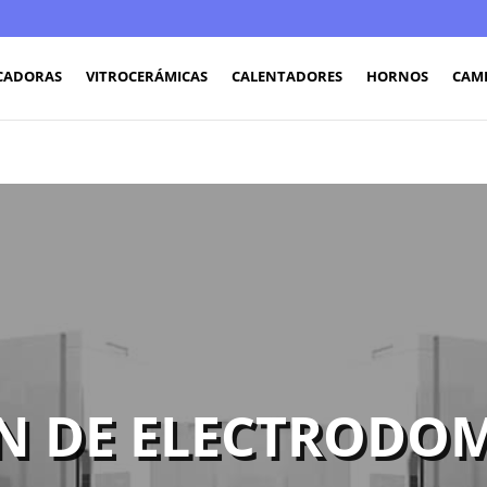
CADORAS
VITROCERÁMICAS
CALENTADORES
HORNOS
CAM
N DE ELECTRODOM