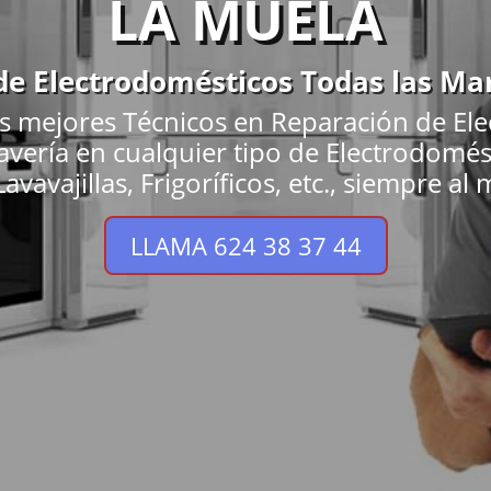
LA MUELA
 de Electrodomésticos Todas las Ma
s mejores Técnicos en Reparación de El
 avería en cualquier tipo de Electrodom
avavajillas, Frigoríficos, etc., siempre al 
LLAMA 624 38 37 44