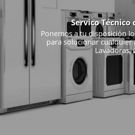
Servico Técnico
Ponemos a tu disposición lo
para solucionar cualquier
Lavadoras, L