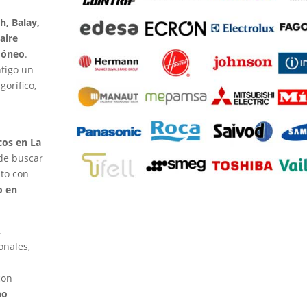
h, Balay,
aire
idóneo
.
ntigo un
gorífico,
cos en La
de buscar
lto con
o en
,
onales,
con
no