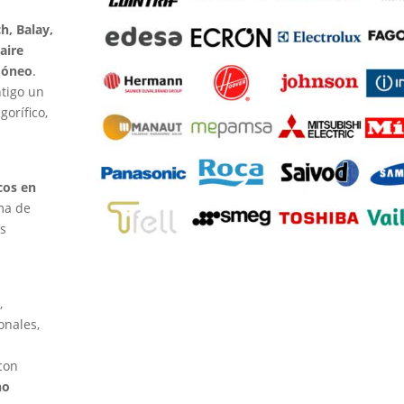
h, Balay,
aire
idóneo
.
ntigo un
gorífico,
cos en
ma de
es
,
onales,
con
no