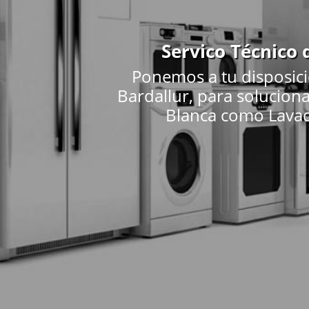
Servico Técnico 
Ponemos a tu disposici
Bardallur, para solucion
Blanca como Lavador