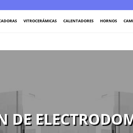
CADORAS
VITROCERÁMICAS
CALENTADORES
HORNOS
CAM
N DE ELECTRODOM