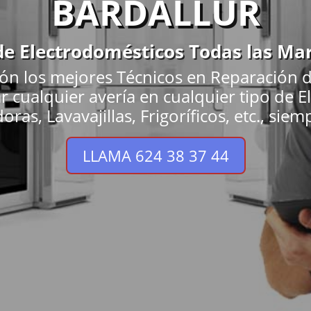
BARDALLUR
de Electrodomésticos Todas las Ma
ón los mejores Técnicos en Reparación 
ar cualquier avería en cualquier tipo de
as, Lavavajillas, Frigoríficos, etc., siem
LLAMA 624 38 37 44