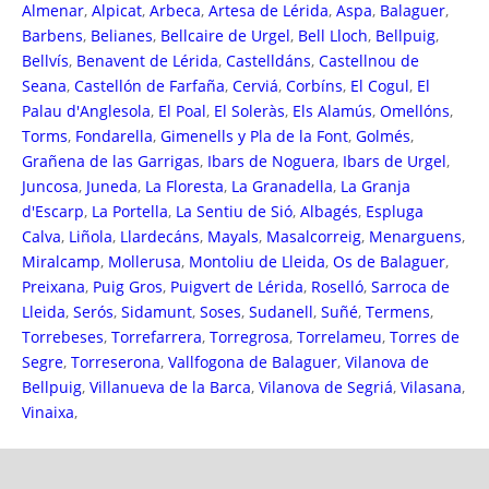
Almenar
,
Alpicat
,
Arbeca
,
Artesa de Lérida
,
Aspa
,
Balaguer
,
Barbens
,
Belianes
,
Bellcaire de Urgel
,
Bell Lloch
,
Bellpuig
,
Bellvís
,
Benavent de Lérida
,
Castelldáns
,
Castellnou de
Seana
,
Castellón de Farfaña
,
Cerviá
,
Corbíns
,
El Cogul
,
El
Palau d'Anglesola
,
El Poal
,
El Soleràs
,
Els Alamús
,
Omellóns
,
Torms
,
Fondarella
,
Gimenells y Pla de la Font
,
Golmés
,
Grañena de las Garrigas
,
Ibars de Noguera
,
Ibars de Urgel
,
Juncosa
,
Juneda
,
La Floresta
,
La Granadella
,
La Granja
d'Escarp
,
La Portella
,
La Sentiu de Sió
,
Albagés
,
Espluga
Calva
,
Liñola
,
Llardecáns
,
Mayals
,
Masalcorreig
,
Menarguens
,
Miralcamp
,
Mollerusa
,
Montoliu de Lleida
,
Os de Balaguer
,
Preixana
,
Puig Gros
,
Puigvert de Lérida
,
Roselló
,
Sarroca de
Lleida
,
Serós
,
Sidamunt
,
Soses
,
Sudanell
,
Suñé
,
Termens
,
Torrebeses
,
Torrefarrera
,
Torregrosa
,
Torrelameu
,
Torres de
Segre
,
Torreserona
,
Vallfogona de Balaguer
,
Vilanova de
Bellpuig
,
Villanueva de la Barca
,
Vilanova de Segriá
,
Vilasana
,
Vinaixa
,