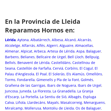
En la Provincia de Lleida
Reparamos Hornos en:
Lérida
,
Aytona
,
Albatárrech
,
Albesa
,
Alcanó
,
Alcarrás
,
Alcoletge
,
Alfarrás
,
Alfés
,
Algerri
,
Alguaire
,
Almacellas
,
Almenar
,
Alpicat
,
Arbeca
,
Artesa de Lérida
,
Aspa
,
Balaguer
,
Barbens
,
Belianes
,
Bellcaire de Urgel
,
Bell Lloch
,
Bellpuig
,
Bellvís
,
Benavent de Lérida
,
Castelldáns
,
Castellnou de
Seana
,
Castellón de Farfaña
,
Cerviá
,
Corbíns
,
El Cogul
,
El
Palau d'Anglesola
,
El Poal
,
El Soleràs
,
Els Alamús
,
Omellóns
,
Torms
,
Fondarella
,
Gimenells y Pla de la Font
,
Golmés
,
Grañena de las Garrigas
,
Ibars de Noguera
,
Ibars de Urgel
,
Juncosa
,
Juneda
,
La Floresta
,
La Granadella
,
La Granja
d'Escarp
,
La Portella
,
La Sentiu de Sió
,
Albagés
,
Espluga
Calva
,
Liñola
,
Llardecáns
,
Mayals
,
Masalcorreig
,
Menarguens
,
Miralcamp
,
Mollerusa
,
Montoliu de Lleida
,
Os de Balaguer
,