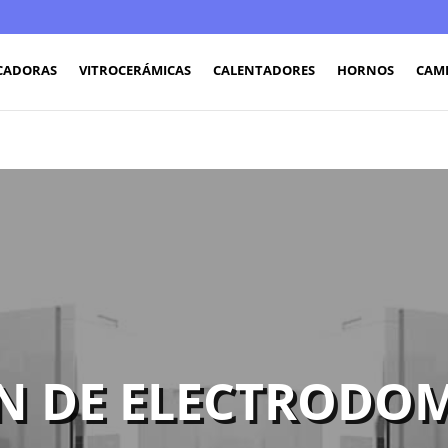
CADORAS
VITROCERÁMICAS
CALENTADORES
HORNOS
CAM
N DE ELECTRODOM