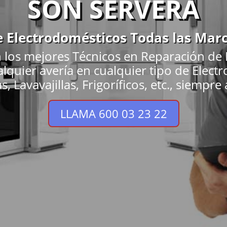
SON SERVERA
e Electrodomésticos Todas las Mar
 los mejores Técnicos en Reparación de
alquier avería en cualquier tipo de Ele
 Lavavajillas, Frigoríficos, etc., siempre 
LLAMA 600 03 23 22