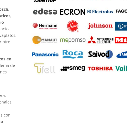
osch,
ticos,
tio
tacto
vaplatos,
r otro
cos en
blema de
enes
ra,
onales,
ás con
no