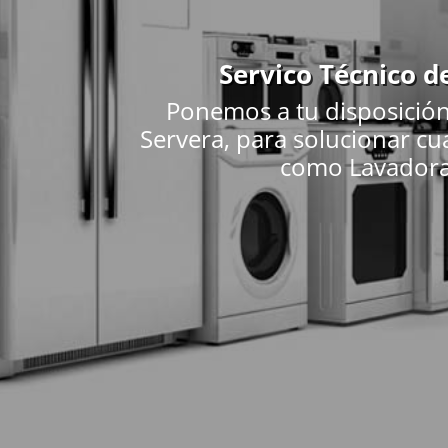
Servico Técnico d
Ponemos a tu disposición
Servera, para solucionar cu
como Lavadoras,