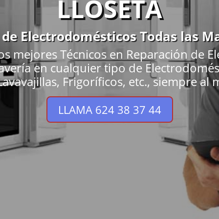
LLOSETA
 de Electrodomésticos Todas las M
os mejores Técnicos en Reparación de El
 avería en cualquier tipo de Electrodom
avavajillas, Frigoríficos, etc., siempre al 
LLAMA 624 38 37 44