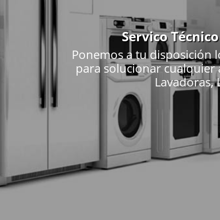
Servico Técnico
Ponemos a tu disposición l
para solucionar cualquier
Lavadoras, L