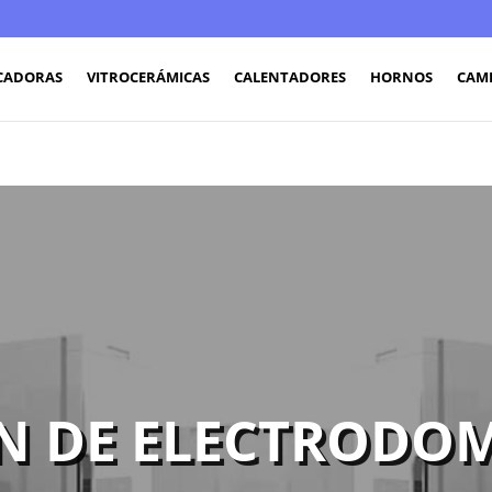
CADORAS
VITROCERÁMICAS
CALENTADORES
HORNOS
CAM
N DE ELECTRODOM