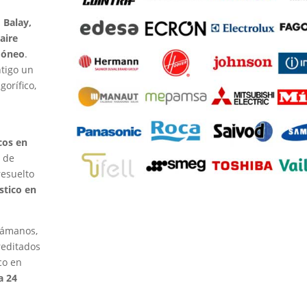
 Balay,
aire
idóneo
.
ntigo un
gorífico,
cos en
 de
resuelto
stico en
lámanos,
reditados
co en
a 24