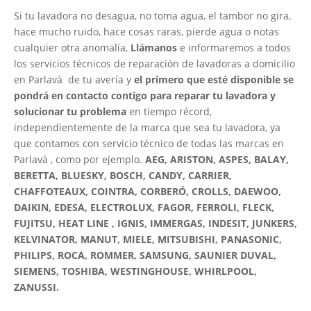
Si tu lavadora no desagua, no toma agua, el tambor no gira,
hace mucho ruido, hace cosas raras, pierde agua o notas
cualquier otra anomalía,
Llámanos
e informaremos a todos
los servicios técnicos de reparación de lavadoras a domicilio
en Parlavà de tu avería y
el primero que esté disponible se
pondrá en contacto contigo para reparar tu lavadora y
solucionar tu problema
en tiempo récord,
independientemente de la marca que sea tu lavadora, ya
que contamos con servicio técnico de todas las marcas en
Parlavà , como por ejemplo.
AEG, ARISTON, ASPES, BALAY,
BERETTA, BLUESKY, BOSCH, CANDY, CARRIER,
CHAFFOTEAUX, COINTRA, CORBERÓ, CROLLS, DAEWOO,
DAIKIN, EDESA, ELECTROLUX, FAGOR, FERROLI, FLECK,
FUJITSU, HEAT LINE , IGNIS, IMMERGAS, INDESIT, JUNKERS,
KELVINATOR, MANUT, MIELE, MITSUBISHI, PANASONIC,
PHILIPS, ROCA, ROMMER, SAMSUNG, SAUNIER DUVAL,
SIEMENS, TOSHIBA, WESTINGHOUSE, WHIRLPOOL,
ZANUSSI.