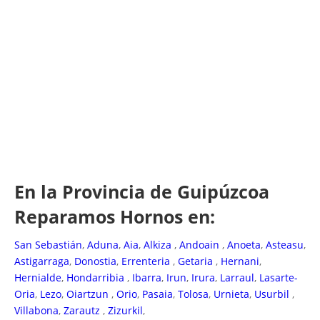
En la Provincia de Guipúzcoa
Reparamos Hornos en:
San Sebastián
,
Aduna
,
Aia
,
Alkiza
,
Andoain
,
Anoeta
,
Asteasu
,
Astigarraga
,
Donostia
,
Errenteria
,
Getaria
,
Hernani
,
Hernialde
,
Hondarribia
,
Ibarra
,
Irun
,
Irura
,
Larraul
,
Lasarte-
Oria
,
Lezo
,
Oiartzun
,
Orio
,
Pasaia
,
Tolosa
,
Urnieta
,
Usurbil
,
Villabona
,
Zarautz
,
Zizurkil
,