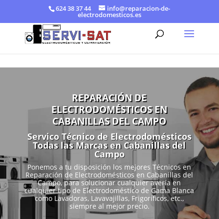
624 38 37 44
info@reparacion-de-
electrodomesticos.es
REPARACIÓN DE
ELECTRODOMÉSTICOS EN
CABANILLAS DEL CAMPO
Servico Técnico de Electrodomésticos
Todas las Marcas en Cabanillas del
Campo
Ponemos a tu disposición los mejores Técnicos en
Reparación de Electrodomésticos en Cabanillas del
Campo, para solucionar cualquier avería en
cualquier tipo de Electrodoméstico de Gama Blanca
como Lavadoras, Lavavajillas, Frigoríficos, etc.,
siempre al mejor precio.