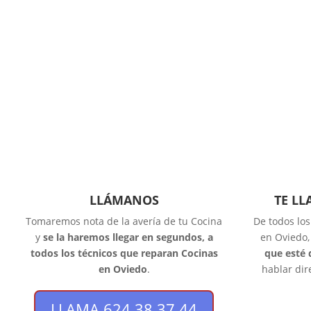
LLÁMANOS
TE L
Tomaremos nota de la avería de tu Cocina
De todos lo
y
se la haremos llegar en segundos, a
en Oviedo
todos los técnicos que reparan Cocinas
que esté 
en Oviedo
.
hablar dir
LLAMA 624 38 37 44