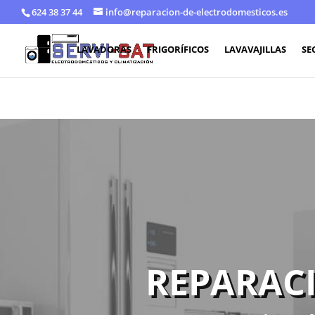
624 38 37 44
info@reparacion-de-electrodomesticos.es
LAVADORAS
FRIGORÍFICOS
LAVAVAJILLAS
SE
REPARACI