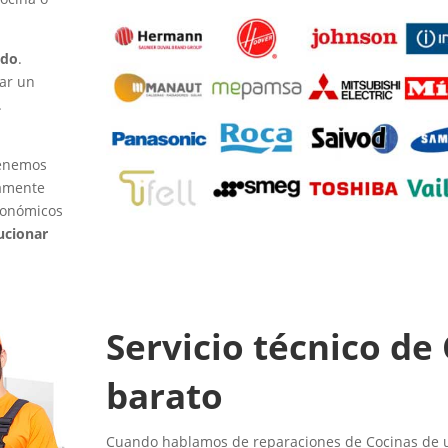
edo
.
ar un
.
tenemos
tamente
conómicos
ucionar
Servicio técnico de
barato
Cuando hablamos de reparaciones de Cocinas de ur