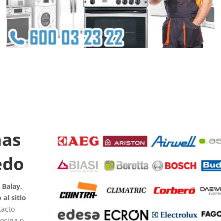
nas
edo
 Balay,
al sitio
tacto
cocina o