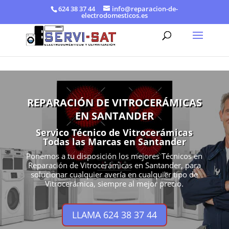
624 38 37 44
info@reparacion-de-
electrodomesticos.es
REPARACIÓN DE VITROCERÁMICAS
EN SANTANDER
Servico Técnico de Vitrocerámicas
Todas las Marcas en Santander
Ponemos a tu disposición los mejores Técnicos en
Reparación de Vitrocerámicas en Santander, para
solucionar cualquier avería en cualquier tipo de
Vitrocerámica, siempre al mejor precio.
LLAMA 624 38 37 44