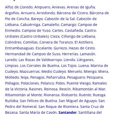
Alfoz de Lloredo
,
Ampuero
,
Anievas
,
Arenas de Iguña
,
Argoños
,
Arnuero
,
Arredondo
,
Bárcena de Cicero
,
Bárcena de
Pie de Concha
,
Bareyo
,
Cabezón de la Sal
,
Cabezón de
Liébana
,
Cabuérniga
,
Camaleño
,
Camargo
,
Campoo de
Enmedio
,
Campoo de Yuso
,
Cartes
,
Castañeda
,
Castro-
Urdiales (Castro Urdiales)
,
Cieza
,
Cillorigo de Liébana
,
Colindres
,
Comillas
,
Corvera de Toranzo
,
El Astillero
,
Entrambasaguas
,
Escalante
,
Guriezo
,
Hazas de Cesto
,
Hermandad de Campoo de Suso
,
Herrerías
,
Lamasón
,
Laredo
,
Las Rozas de Valdearroyo
,
Liendo
,
Liérganes
,
Limpias
,
Los Corrales de Buelna
,
Los Tojos
,
Luena
,
Marina de
Cudeyo
,
Mazcuerras
,
Medio Cudeyo
,
Meruelo
,
Miengo
,
Miera
,
Molledo
,
Noja
,
Penagos
,
Peñarrubia
,
Pesaguero
,
Pesquera
,
Piélagos
,
Polaciones
,
Polanco
,
Potes
,
Puente Viesgo
,
Ramales
de la Victoria
,
Rasines
,
Reinosa
,
Reocín
,
Ribamontán al Mar
,
Ribamontán al Monte
,
Rionansa
,
Riotuerto
,
Ruente
,
Ruesga
,
Ruiloba
,
San Felices de Buelna
,
San Miguel de Aguayo
,
San
Pedro del Romeral
,
San Roque de Riomiera
,
Santa Cruz de
Bezana
,
Santa María de Cayón
,
Santander
,
Santillana del