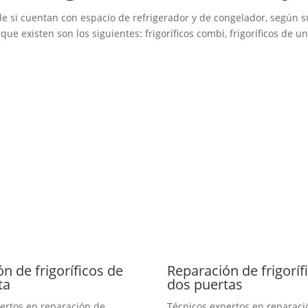
ión de si cuentan con espacio de refrigerador y de congelador, seg
 que existen son los siguientes: frigoríficos combi, frigoríficos de un
n de frigoríficos de
Reparación de frigoríf
ta
dos puertas
ertos en reparación de
Técnicos expertos en reparaci