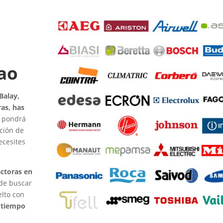
bao
Balay,
as, has
e pondrá
ación de
ecesites
ctoras en
 de buscar
elto con
 tiempo