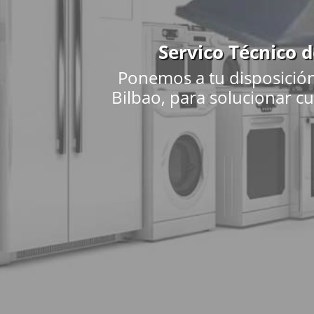
Servico Técnico 
Ponemos a tu disposició
Bilbao, para solucionar c