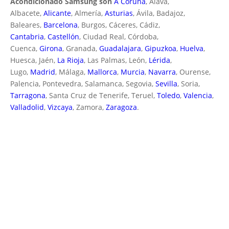
Acondicionado Samsung son
A Coruña
, Álava,
Albacete,
Alicante
, Almería,
Asturias
, Ávila, Badajoz,
Baleares,
Barcelona
, Burgos, Cáceres, Cádiz,
Cantabria
,
Castellón
, Ciudad Real, Córdoba,
Cuenca,
Girona
, Granada,
Guadalajara
,
Gipuzkoa
,
Huelva
,
Huesca, Jaén,
La Rioja
, Las Palmas, León,
Lérida
,
Lugo,
Madrid
, Málaga,
Mallorca
,
Murcia
,
Navarra
, Ourense,
Palencia, Pontevedra, Salamanca, Segovia,
Sevilla
, Soria,
Tarragona
, Santa Cruz de Tenerife, Teruel,
Toledo
,
Valencia
,
Valladolid
,
Vizcaya
, Zamora,
Zaragoza
.