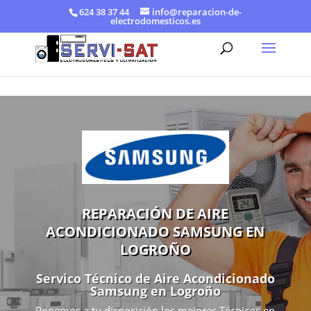
624 38 37 44
info@reparacion-de-
electrodomesticos.es
REPARACIÓN DE AIRE
ACONDICIONADO SAMSUNG EN
LOGROÑO
Servico Técnico de Aire Acondicionado
Samsung en Logroño
Ponemos a tu disposición los mejores Técnicos en