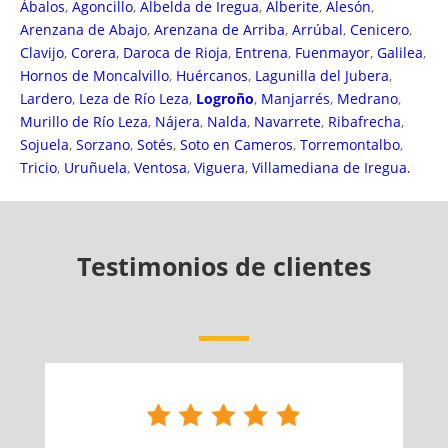
Ábalos
,
Agoncillo
,
Albelda de Iregua
,
Alberite
,
Alesón
,
Arenzana de Abajo
,
Arenzana de Arriba
,
Arrúbal
,
Cenicero
,
Clavijo
,
Corera
,
Daroca de Rioja
,
Entrena
,
Fuenmayor
,
Galilea
,
Hornos de Moncalvillo
,
Huércanos
,
Lagunilla del Jubera
,
Lardero
,
Leza de Río Leza
,
Logroño
,
Manjarrés
,
Medrano
,
Murillo de Río Leza
,
Nájera
,
Nalda
,
Navarrete
,
Ribafrecha
,
Sojuela
,
Sorzano
,
Sotés
,
Soto en Cameros
,
Torremontalbo
,
Tricio
,
Uruñuela
,
Ventosa
,
Viguera
,
Villamediana de Iregua.
Testimonios de clientes